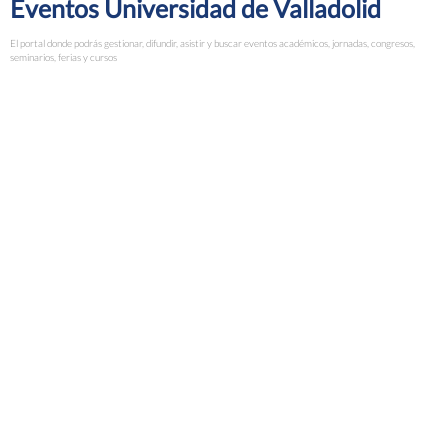
Eventos Universidad de Valladolid
El portal donde podrás gestionar, difundir, asistir y buscar eventos académicos, jornadas, congresos,
seminarios, ferias y cursos