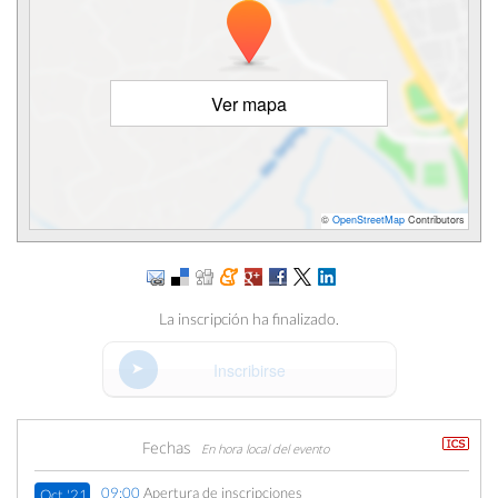
Ver mapa
©
OpenStreetMap
Contributors
La inscripción ha finalizado.
Inscribirse
Fechas
En hora local del evento
09:00
Apertura de inscripciones
Oct '21