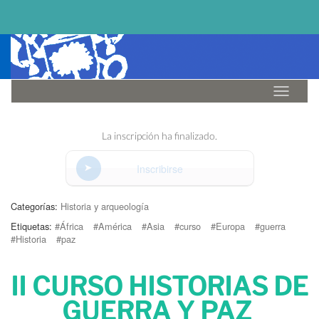
Idioma
La inscripción ha finalizado.
Inscribirse
Categorías:
Historia y arqueología
Etiquetas:
#África
#América
#Asia
#curso
#Europa
#guerra
#Historia
#paz
II CURSO HISTORIAS DE
GUERRA Y PAZ