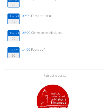
26
09:00
Fecha de inicio
Nov '21
29
09:00
Cierre de inscripciones
Nov '21
29
14:00
Fecha de fin
Dic '21
30
Patrocinadores