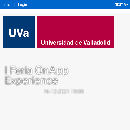
Idioma
Inicio
|
Login
I Feria OnApp
Experience
16-12-2021 10:00