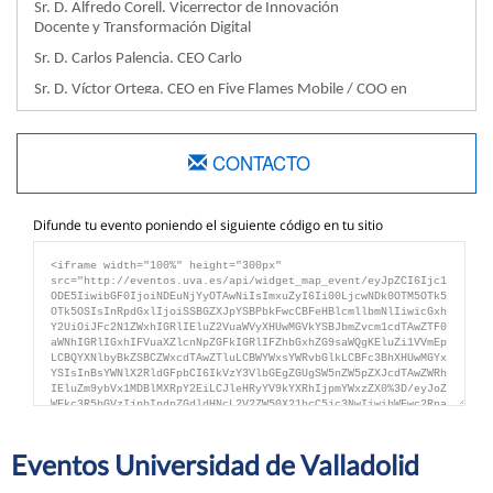
Sr. D. Alfredo Corell. Vicerrector de Innovación
Docente y Transformación Digital
Sr. D. Carlos Palencia. CEO Carlo
Sr. D. Víctor Ortega. CEO en Five Flames Mobile / COO en
Maybein
Sr. D. Francisco Javier Martín Clavo. Director Territorial Castilla-
CONTACTO
León. Banco de Santander
Sr. D. Ricardo Ramos Sánchez de Movellán. Responsable
SmartLab. Banco de Santander
Difunde tu evento poniendo el siguiente código en tu sitio
Sr. D. Pedro Ruiz de la Loma. Responsable de la Unidad de
Creación de Empresas del PCUVa
Sr. D. José María López Rodríguez. CEO CEDERED – Chairman
Redes de RRHH. Director de la Escuela de Buen Gobierno (DBG)
Eventos Universidad de Valladolid