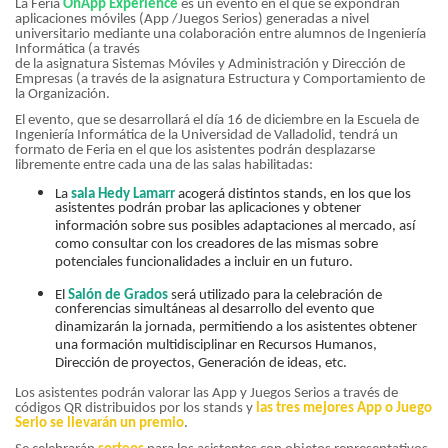
La Feria
OnApp Experience
es un evento en el que se expondrán
aplicaciones móviles (App /Juegos Serios) generadas a nivel
universitario mediante una colaboración entre alumnos de Ingeniería
Informática (a través
de la asignatura Sistemas Móviles y Administración y Dirección de
Empresas (a través de la asignatura Estructura y Comportamiento de
la Organización.
El evento, que se desarrollará el día 16 de diciembre en la Escuela de
Ingeniería Informática de la Universidad de Valladolid, tendrá un
formato de Feria en el que los asistentes podrán desplazarse
libremente entre cada una de las salas habilitadas:
La
sala Hedy Lamarr
acogerá distintos stands, en los que los
asistentes podrán probar las aplicaciones y obtener
información sobre sus posibles adaptaciones al mercado, así
como consultar con los creadores de las mismas sobre
potenciales funcionalidades a incluir en un futuro.
El
Salón de Grados
será utilizado para la celebración de
conferencias simultáneas al desarrollo del evento que
dinamizarán la jornada, permitiendo a los asistentes obtener
una formación multidisciplinar en Recursos Humanos,
Dirección de proyectos, Generación de ideas, etc.
Los asistentes podrán valorar las App y Juegos Serios a través de
códigos QR distribuidos por los stands y
las tres mejores App o Juego
Serio se llevarán un premio
.