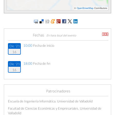
©
OpenStreetMap
Contributors
Fechas
En hora local del evento
10:00
Fecha de inicio
Dic '21
16
18:00
Fecha de fin
Dic '21
16
Patrocinadores
Escuela de Ingeniería Informática. Universidad de Valladolid
Facultad de Ciencias Económicas y Empresariales. Universidad de
Valladolid