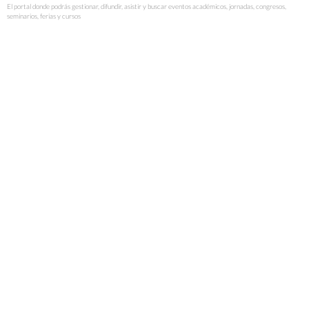
El portal donde podrás gestionar, difundir, asistir y buscar eventos académicos, jornadas, congresos,
seminarios, ferias y cursos