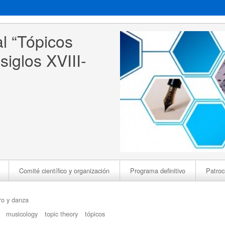
l “Tópicos 
siglos XVIII-
Comité científico y organización
Programa definitivo
Patroc
ro y danza
musicology
topic theory
tópicos