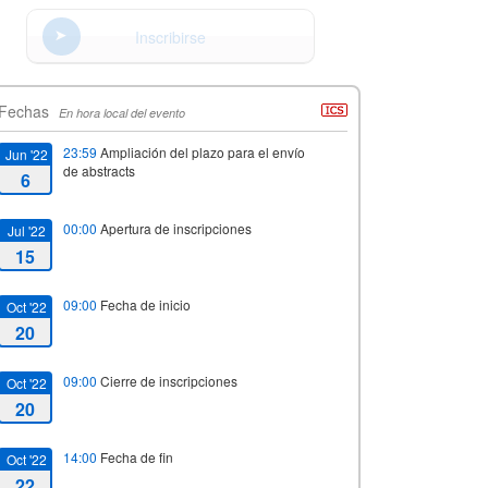
Inscribirse
Fechas
En hora local del evento
23:59
Ampliación del plazo para el envío
Jun '22
de abstracts
6
00:00
Apertura de inscripciones
Jul '22
15
09:00
Fecha de inicio
Oct '22
20
09:00
Cierre de inscripciones
Oct '22
20
14:00
Fecha de fin
Oct '22
22