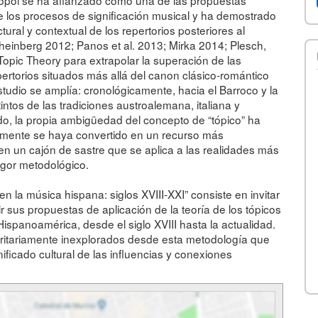
e los procesos de significación musical y ha demostrado
tural y contextual de los repertorios posteriores al
(Sheinberg 2012; Panos et al. 2013; Mirka 2014; Plesch,
Topic Theory para extrapolar la superación de las
pertorios situados más allá del canon clásico-romántico
tudio se amplía: cronológicamente, hacia el Barroco y la
intos de las tradiciones austroalemana, italiana y
odo, la propia ambigüedad del concepto de “tópico” ha
nalmente se haya convertido en un recurso más
 un cajón de sastre que se aplica a las realidades más
igor metodológico.
en la música hispana: siglos XVIII-XXI” consiste en invitar
r sus propuestas de aplicación de la teoría de los tópicos
ispanoamérica, desde el siglo XVIII hasta la actualidad.
yoritariamente inexplorados desde esta metodología que
nificado cultural de las influencias y conexiones