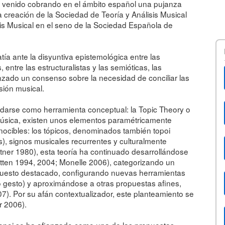
l ha venido cobrando en el ámbito español una pujanza
 creación de la Sociedad de Teoría y Análisis Musical
is Musical en el seno de la Sociedad Española de
tía ante la disyuntiva epistemológica entre las
entre las estructuralistas y las semióticas, las
ado un consenso sobre la necesidad de conciliar las
nsión musical.
idarse como herramienta conceptual: la Topic Theory o
 música, existen unos elementos paramétricamente
onocibles: los tópicos, denominados también topoi
), signos musicales recurrentes y culturalmente
atner 1980), esta teoría ha continuado desarrollándose
tten 1994, 2004; Monelle 2006), categorizando un
 puesto destacado, configurando nuevas herramientas
o gesto) y aproximándose a otras propuestas afines,
7). Por su afán contextualizador, este planteamiento se
r 2006).
o topoi se ha afianzado como una de las propuestas