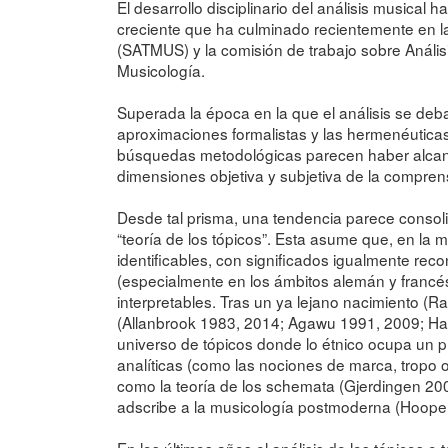
El desarrollo disciplinario del análisis musica
creciente que ha culminado recientemente en la
(SATMUS) y la comisión de trabajo sobre Anális
Musicología.
Superada la época en la que el análisis se deba
aproximaciones formalistas y las hermenéuticas, 
búsquedas metodológicas parecen haber alcanz
dimensiones objetiva y subjetiva de la compre
Desde tal prisma, una tendencia parece consol
“teoría de los tópicos”. Esta asume que, en la
identificables, con significados igualmente rec
(especialmente en los ámbitos alemán y francés
interpretables. Tras un ya lejano nacimiento (R
(Allanbrook 1983, 2014; Agawu 1991, 2009; Ha
universo de tópicos donde lo étnico ocupa un
analíticas (como las nociones de marca, tropo 
como la teoría de los schemata (Gjerdingen 200
adscribe a la musicología postmoderna (Hoope
En los últimos años el análisis de los tópicos 