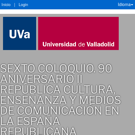
Idioma
Inicio
|
Login
SEXTO COLOQUIO. 90
ANIVERSARIO II
REPÚBLICA CULTURA,
ENSEÑANZA Y MEDIOS
DE COMUNICACIÓN EN
LA ESPAÑA
REPUBLICANA