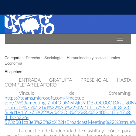
Idioma
Categorías:
Derecho
Sociología
Humanidades y socioculturales
Economía
Etiquetas:
ENTRADA GRATUITA PRESENCIAL HASTA
COMPLETAR EL AFORO
Vínculo de Streaming:
https://teams.microsoft.com/l/meetup-
join/19%3ameeting_ZjA4ODMwNjktMDBkOC00ODAzLTg0N
context=%7b%22Tid%22%3a%225f2a1fdf-b755-40df-8d23-
5c8d19455375%22%2c%22Oid%22%3a%22402b1ff5-47a8-
41bc-a326-
573b581ca3e8%22%2c%22IsBroadcastMeeting%22%3atrue%
La cuestión de la identidad de Castilla y León, o para
ser más exactos de sus identidades, ha resultado ser un