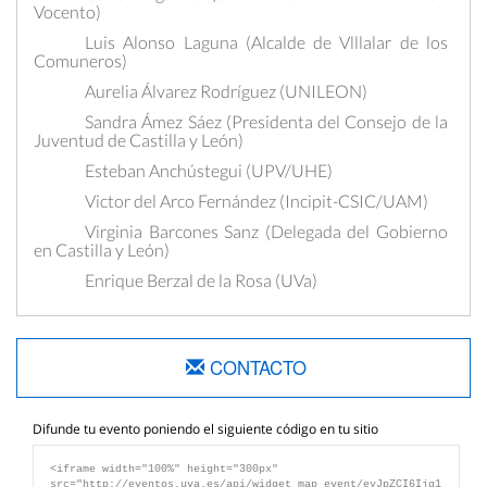
Vocento)
Luis Alonso Laguna (Alcalde de Vlllalar de los
Comuneros)
Aurelia Álvarez Rodríguez (UNILEON)
Sandra Ámez Sáez (Presidenta del Consejo de la
Juventud de Castilla y León)
Esteban Anchústegui (UPV/UHE)
Victor del Arco Fernández (Incipit-CSIC/UAM)
Virginia Barcones Sanz (Delegada del Gobierno
en Castilla y León)
Enrique Berzal de la Rosa (UVa)
Juan Francisco Blanco González (director del
Instituto de las Identidades, Diputación Provincial de
Salamanca)
CONTACTO
Enrique Cabero Morán (Presidente del CES de
Castilla y León)
Jesús Julio Carnero García (Consejero de
Difunde tu evento poniendo el siguiente código en tu sitio
Presidencia, JCyL)
Gregoria Cavero Domínguez (UNILEON)