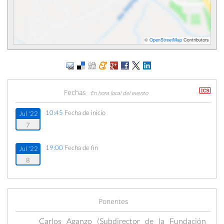
©
OpenStreetMap
Contributors
Fechas
En hora local del evento
10:45
Fecha de inicio
Jul '22
7
19:00
Fecha de fin
Jul '22
8
Ponentes
Carlos Aganzo (Subdirector de la Fundación