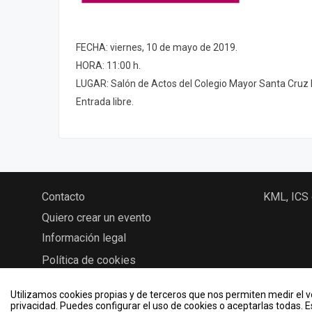
FECHA: viernes, 10 de mayo de 2019.
HORA: 11:00 h.
LUGAR: Salón de Actos del Colegio Mayor Santa Cruz 
Entrada libre.
Contacto
KML, ICS
Quiero crear un evento
Información legal
Política de cookies
Utilizamos cookies propias y de terceros que nos permiten medir el vo
privacidad. Puedes configurar el uso de cookies o aceptarlas todas. 
2026 © Eventos - Universidad de Valladolid