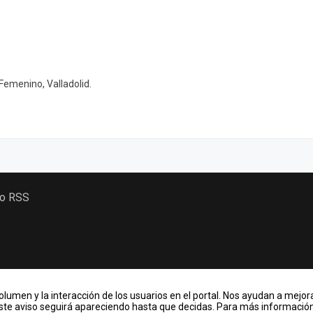
Femenino, Valladolid.
 o RSS
lumen y la interacción de los usuarios en el portal. Nos ayudan a mejora
Este aviso seguirá apareciendo hasta que decidas. Para más información,