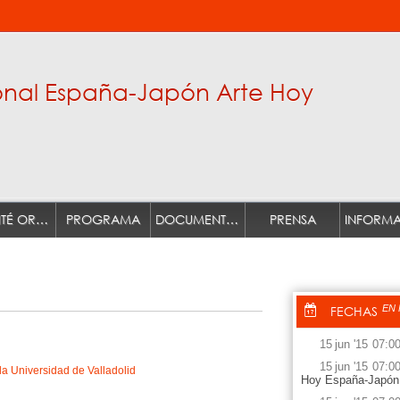
onal España-Japón Arte Hoy
COMITÉ ORGANIZADOR Y COMITÉ CIENTÍFICO.
PROGRAMA
DOCUMENTACIÓN
PRENSA
FECHAS
EN
15
jun
'15
07:0
15
jun
'15
07:0
la Universidad de Valladolid
Hoy España-Japón 