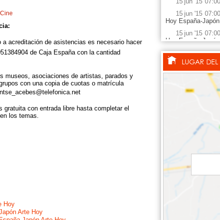
15
jun
'15
07:0
Cine
15
jun
'15
07:0
Hoy España-Japón 
cia:
15
jun
'15
07:0
Hoy España-Japón e
o a acreditación de asistencias es necesario hacer
51384904 de Caja España con la cantidad
15
sep
'15
12:0
España-Japón en e
LUGAR DEL
15
sep
'15
12:0
s museos, asociaciones de artistas, parados y
 grupos con una copia de cuotas o matrícula
15
sep
'15
12:0
ntse_acebes@telefonica.net
España-Japón en la
15
sep
'15
12:0
 gratuita con entrada libre hasta completar el
España-Japón en Ar
 en los temas.
29
sep
'15
22:0
España-Japón en e
29
sep
'15
22:0
29
sep
'15
22:0
España-Japón en la
29
sep
'15
22:0
España-Japón en Ar
1
oct
'15
07:0
(Arte Hoy España-J
e Hoy
Japón Arte Hoy
1
oct
'15
07:0
España-Japón Arte Hoy