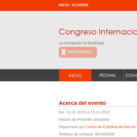
INICIO
|
ACCEDER
Congreso Internaci
La inscripción ha finalizado.
INSCRIBIRSE
FECHAS
INICIO
Acerca del evento
Del 13-11-2015 al 15-11-2015
Palacio de Pimentel Valladolid
Organizado por
Centro de Estudios de Asia de 
Teléfono de contacto: 983308368