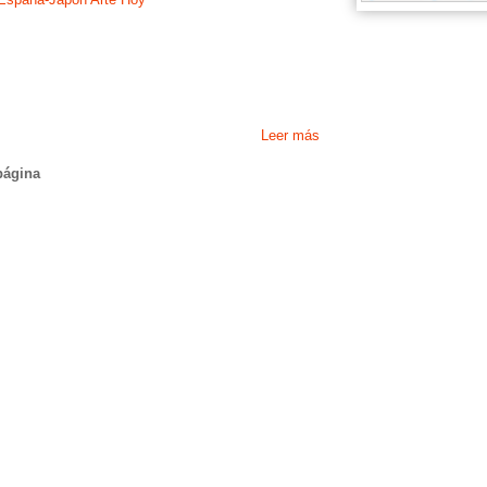
(Arte Hoy España-J
1
oct
'15
07:0
1
oct
'15
07:0
(Arte Hoy España-J
15
oct
'15
12:0
Hoy España-Japón 
Leer más
15
oct
'15
12:0
Hoy España-Japón e
página
15
oct
'15
12:0
Hoy España-Japón 
15
oct
'15
12:0
11
nov
'15
13:0
13
nov
'15
10:0
15
nov
'15
14:0