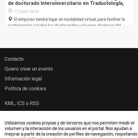
de doctorado Interuniversitario en Traductología,
Traducción Profesional y Audiovisual
17 junio 2026
El simposio tendrá lugar en modalidad virtual, para facilitar la
participación a todos los doctorandos y jóvenes doctores del
programa que lo deseen., Calle Universidad, 3, 42004 Soria,
España
Contacto
Quiero crear un evento
Información legal
Política de cookies
KML, ICS o RSS
Utilizamos cookies propias y de terceros que nos permiten medir el
2026 © Eventos - Universidad de Valladolid
volumen y la interacción de los usuarios en el portal. Nos ayudan a
mejorar a partir de la creación de perfiles de navegación, respetando