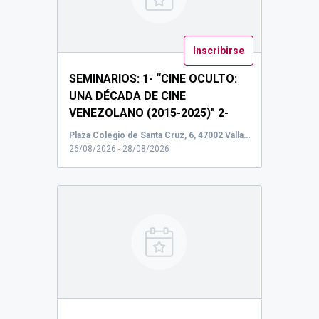
Inscribirse
SEMINARIOS: 1- “CINE OCULTO:
UNA DÉCADA DE CINE
VENEZOLANO (2015-2025)" 2-
“DOUGLAS SIRK: EL (TECHNI)
Plaza Colegio de Santa Cruz, 6, 47002 Valladolid, España, Aula 5 (sótano 2)
COLOR DEL DESEO”.
...
26/08/2026 - 28/08/2026