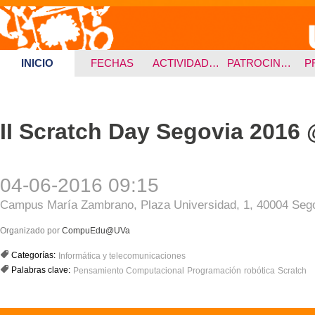
INICIO
FECHAS
ACTIVIDADES
PATROCINADORES
P
II Scratch Day Segovia 2016
04-06-2016 09:15
Campus María Zambrano, Plaza Universidad, 1, 40004 Seg
Organizado por
CompuEdu@UVa
Categorías:
Informática y telecomunicaciones
Palabras clave:
Pensamiento Computacional
Programación
robótica
Scratch