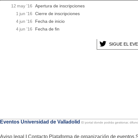
12
may
'16
Apertura de inscripciones
1
jun
'16
Cierre de inscripciones
4
jun
'16
Fecha de inicio
4
jun
'16
Fecha de fin
SIGUE EL EV
Eventos Universidad de Valladolid
El portal donde podrás gestionar, difund
Aviso legal
|
Contacto
Plataforma de organización de evento