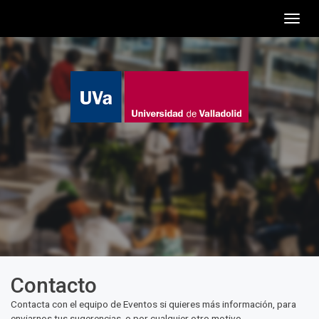
Togg
navig
Contacto
Contacta con el equipo de Eventos si quieres más información, para
enviarnos tus sugerencias, o por cualquier otro motivo.