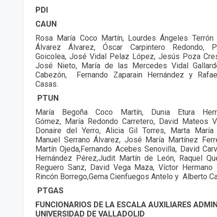
PDI
CAUN
Rosa María Coco Martín, Lourdes Ángeles Terrón 
Álvarez Álvarez, Óscar Carpintero Redondo, 
Goicolea, José Vidal Pelaz López, Jesús Poza Cre
José Nieto, María de las Mercedes Vidal Gallardo
Cabezón, Fernando Zaparain Hernández y Rafa
Casas.
PTUN
María Begoña Coco Martín, Dunia Etura Hern
Gómez, María Redondo Carretero, David Mateos Vi
Donaire del Yerro, Alicia Gil Torres, Marta Marí
Manuel Serrano Álvarez, José María Martínez Ferr
Martín Ojeda,Fernando Acebes Senovilla, David Carv
Hernández Pérez,Judit Martín de León, Raquel Qu
Reguero Sanz, David Vega Maza, Víctor Hermano R
Rincón Borrego,Gema Cienfuegos Antelo y Alberto Cas
PTGAS
FUNCIONARIOS DE LA ESCALA AUXILIARES ADMIN
UNIVERSIDAD DE VALLADOLID