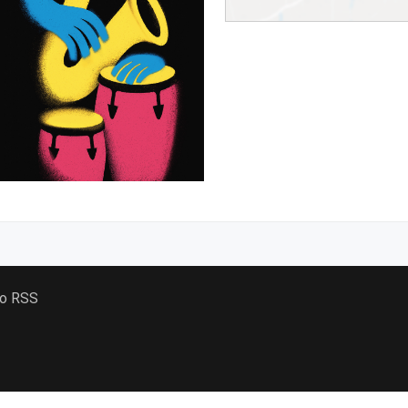
 o RSS