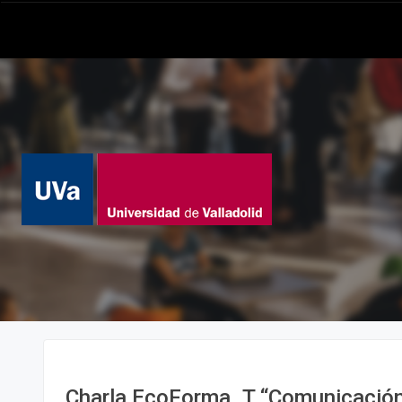
Charla EcoForma_T “Comunicación