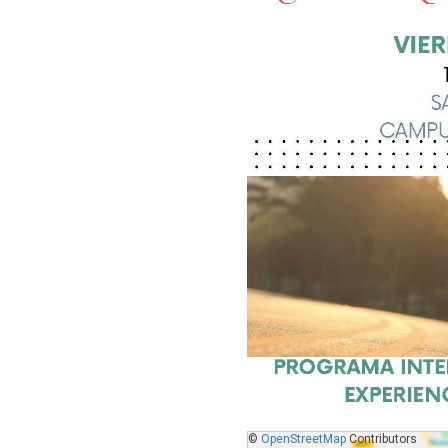
©
OpenStreetMap
Contributors