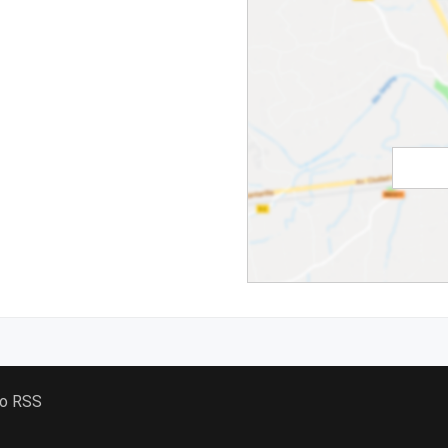
 o RSS