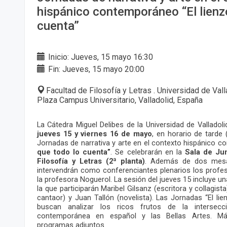
hispánico contemporáneo “El lienz
cuenta”
Inicio: Jueves, 15 mayo 16:30
Fin: Jueves, 15 mayo 20:00
Facultad de Filosofía y Letras . Universidad de Val
Plaza Campus Universitario, Valladolid, España
La Cátedra Miguel Delibes de la Universidad de Valladoli
jueves 15 y viernes 16 de mayo
, en horario de tarde 
Jornadas de narrativa y arte en el contexto hispánico
que todo lo cuenta”
. Se celebrarán en la
Sala de Ju
Filosofía y Letras (2ª planta)
. Además de dos mesa
intervendrán como conferenciantes plenarios los profes
la profesora Noguerol. La sesión del jueves 15 incluye 
la que participarán Maribel Gilsanz (escritora y collagista)
cantaor) y Juan Tallón (novelista). Las Jornadas “El li
buscan analizar los ricos frutos de la intersecci
contemporánea en español y las Bellas Artes. Má
programas adjuntos.