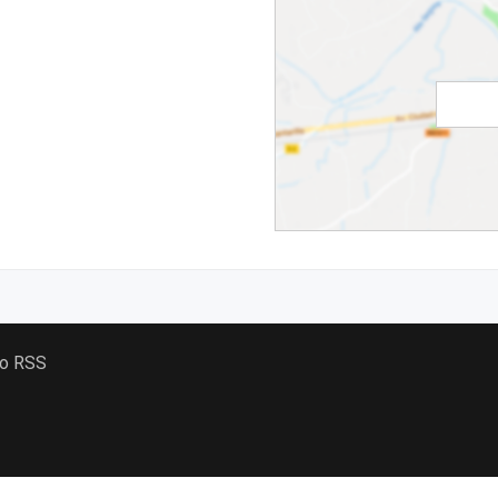
 o RSS