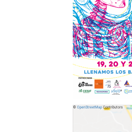
©
OpenStreetMap
Contributors