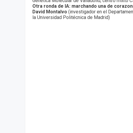
Genética Molecular de Valladolid, centro mixto 
Otra ronda de IA: marchando una de corazo
David Montalvo
(investigador en el Departament
la Universidad Politécnica de Madrid)