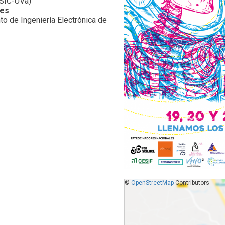
CSIC-UVa)
nes
o de Ingeniería Electrónica de
©
OpenStreetMap
Contributors