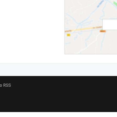
 o RSS