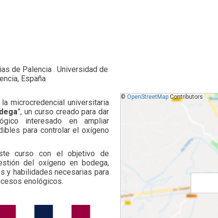
ias de Palencia . Universidad de
lencia, España
©
OpenStreetMap
Contributors
 la microcredencial universitaria
odega
”, un curso creado para dar
gico interesado en ampliar
dibles para controlar el oxígeno
ste curso con el objetivo de
gestión del oxígeno en bodega,
os y habilidades necesarias para
rocesos enológicos.