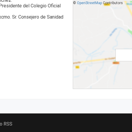
nchez.
©
OpenStreetMap
Contributors
Presidente del Colegio Oficial
xcmo. Sr. Consejero de Sanidad
 o RSS