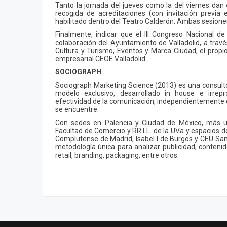
Tanto la jornada del jueves como la del viernes dan
recogida de acreditaciones (con invitación previa 
habilitado dentro del Teatro Calderón. Ambas sesiones
Finalmente, indicar que el III Congreso Nacional d
colaboración del Ayuntamiento de Valladolid, a travé
Cultura y Turismo, Eventos y Marca Ciudad, el propi
empresarial CEOE Valladolid.
SOCIOGRAPH
Sociograph Marketing Science (2013) es una consulto
modelo exclusivo, desarrollado in house e irrep
efectividad de la comunicación, independientemente 
se encuentre.
Con sedes en Palencia y Ciudad de México, más un 
Facultad de Comercio y RR.LL. de la UVa y espacios d
Complutense de Madrid, Isabel I de Burgos y CEU San
metodología única para analizar publicidad, contenido
retail, branding, packaging, entre otros.