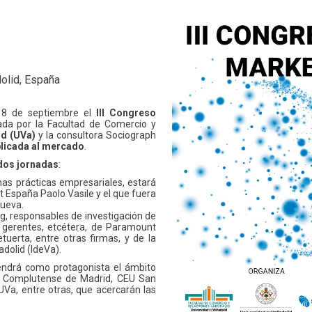
dolid, España
 18 de septiembre el
III Congreso
izada por la Facultad de Comercio y
id (UVa)
y la consultora Sociograph
plicada al mercado
.
dos jornadas
:
nas prácticas empresariales, estará
 España Paolo Vasile y el que fuera
nueva.
ng, responsables de investigación de
, gerentes, etcétera, de Paramount
tuerta, entre otras firmas, y de la
dolid (IdeVa).
tendrá como protagonista el ámbito
es Complutense de Madrid, CEU San
 UVa, entre otras, que acercarán las