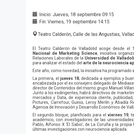
Inicio: Jueves, 18 septiembre 09:15
Fin: Viernes, 19 septiembre 14:15
Teatro Calderón, Calle de las Angustias, Valla
El Teatro Calderón de Valladolid acoge desde el
Nacional de Marketing Science
, iniciativa organ
Relaciones Laborales de la
Universidad de Valladol
para analizar el estado del
arte de la neurociencia a
Este año, como novedad, la iniciativa ha programado
La primera, el
jueves 18
, dedicada a ejemplos y bue
encabezada por el ex consejero delegado de Mediaset
director de Contenidos del mismo grupo Manuel Villa
Junto a los exdirigentes, habrá directivos de marketi
mercados y Data, de experiencia cliente, publicidad
Pictures, Carrefour, Guess, Leroy Merlín y Abadía Re
Agencia de Innovación y Desarrollo Económico de Valla
El segundo bloque, planificado para el
viernes 19
, 
académico, con investigadores de las universidad
Pablo, Alfonso X ‘El Sabio’, de La Coruña y la propia
últimas investigaciones con neurociencia aplicada.