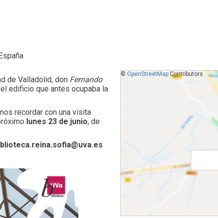
, España
©
OpenStreetMap
Contributors
ad de Valladolid, don
Fernando
el edificio que antes ocupaba la
os recordar con una visita
 próximo
lunes 23 de junio
, de
iblioteca.reina.sofia@uva.es