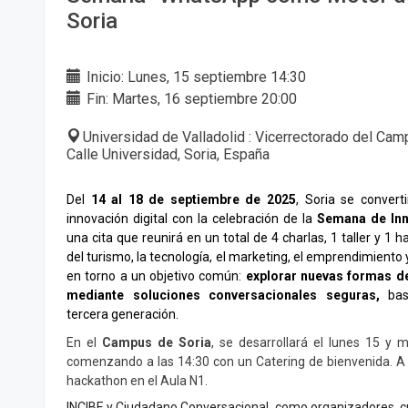
Soria
Inicio: Lunes, 15 septiembre 14:30
Fin: Martes, 16 septiembre 20:00
Universidad de Valladolid : Vicerrectorado del Ca
Calle Universidad, Soria, España
Del
14 al 18 de septiembre de 2025
, Soria se convert
innovación digital con la celebración de la
Semana de In
una cita que reunirá en un total de 4 charlas, 1 taller y 1 
del turismo, la tecnología, el marketing, el emprendimiento 
en torno a un objetivo común:
explorar nuevas formas de
mediante soluciones conversacionales seguras,
ba
tercera generación.
En el
Campus de Soria
, se desarrollará el lunes 15 y
comenzando a las 14:30 con un Catering de bienvenida. A la
hackathon en el Aula N1.
INCIBE y Ciudadano Conversacional, como organizadores, c