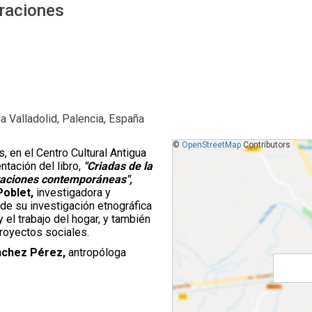
graciones
da Valladolid, Palencia, España
©
OpenStreetMap
Contributors
, en el Centro Cultural Antigua
tación del libro,
"Criadas de la
graciones contemporáneas",
Poblet,
investigadora y
de su investigación etnográfica
 el trabajo del hogar, y también
royectos sociales.
nchez Pérez,
antropóloga