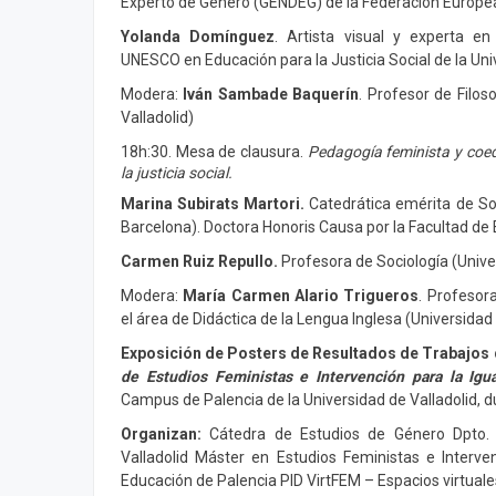
Experto de Género (GENDEG) de la Federación Europea
Yolanda Domínguez
. Artista visual y experta en
UNESCO en Educación para la Justicia Social de la U
Modera:
Iván Sambade Baquerín
. Profesor de Filos
Valladolid)
18h:30. Mesa de clausura.
Pedagogía feminista y coe
la justicia social.
Marina Subirats Martori.
Catedrática emérita de S
Barcelona). Doctora Honoris Causa por la Facultad de
Carmen Ruiz Repullo.
Profesora de Sociología (Univ
Modera:
María Carmen Alario Trigueros
. Profesora
el área de Didáctica de la Lengua Inglesa (Universidad 
Exposición de Posters de Resultados de Trabajos 
de Estudios Feministas e Intervención para la Igu
Campus de Palencia de la Universidad de Valladolid, d
Organizan:
Cátedra de Estudios de Género Dpto. 
Valladolid Máster en Estudios Feministas e Interve
Educación de Palencia PID VirtFEM – Espacios virtuale