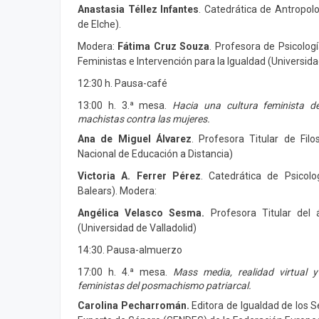
Anastasia Téllez Infantes
. Catedrática de Antropol
de Elche).
Modera:
Fátima Cruz Souza
. Profesora de Psicolog
Feministas e Intervención para la Igualdad (Universida
12:30 h. Pausa-café
13:00 h. 3.ª mesa.
Hacia una cultura feminista de
machistas contra las mujeres.
Ana de Miguel Álvarez
. Profesora Titular de Filo
Nacional de Educación a Distancia)
Victoria A. Ferrer Pérez
. Catedrática de Psicolog
Balears). Modera:
Angélica Velasco Sesma.
Profesora Titular del 
(Universidad de Valladolid)
14:30. Pausa-almuerzo
17:00 h. 4.ª mesa.
Mass media, realidad virtual y 
feministas del posmachismo patriarcal.
Carolina Pecharromán.
Editora de Igualdad de los 