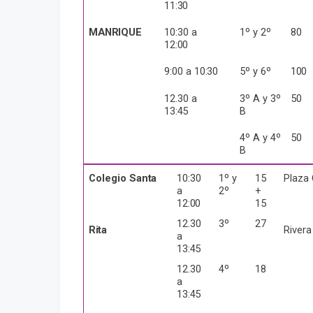
11:30
MANRIQUE
10:30 a
1º y
2º
80
12:00
9:00 a
10:30
5º y
6º
100
12.30 a
3º A y 3º
50
13:45
B
4º A y 4º
50
B
Colegio
Santa
10:30
1º y
15
Plaza 
a
2º
+
12:00
15
12.30
3º
27
Rita
River
a
13:45
12.30
4º
18
a
13:45