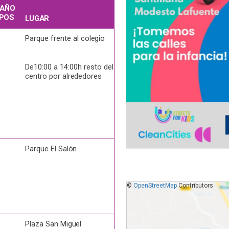
AÑO
POS
LUGAR
Parque frente al
colegio
De10:00 a 14:00h resto del
centro por
alrededores
Parque El
Salón
©
OpenStreetMap
Contributors
Plaza San
Miguel