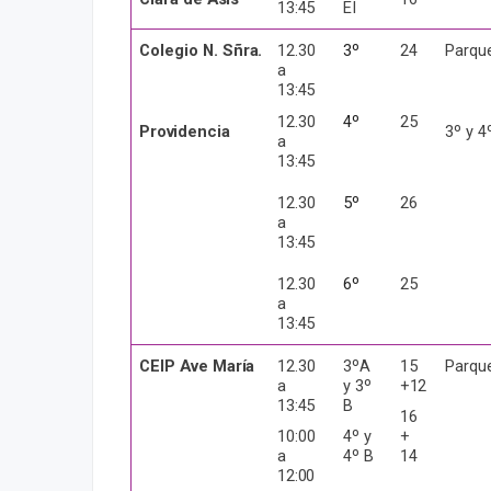
13:45
EI
Colegio N.
Sñra.
12.30
3º
24
Parqu
a
13:45
12.30
4º
25
Providencia
3º y 4
a
13:45
12.30
5º
26
a
13:45
12.30
6º
25
a
13:45
CEIP Ave
María
12.30
3ºA
15
Parqu
a
y 3º
+12
13:45
B
16
10:00
4º y
+
a
4º
B
14
12:00