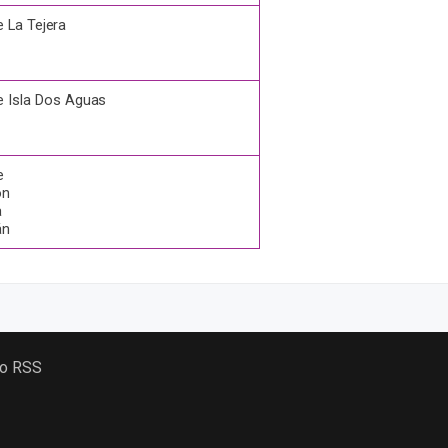
e La
Tejera
e Isla Dos
Aguas
e
ón
a
án
 o RSS