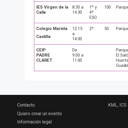
IES Virgen de la
8:30 a
1º y
100
Parqu
Calle
14:30
4º
ESO
Colegio
Marista
12:15
2º
50
Parqu
a
Castilla
14:00
CEIP
De
Parqu
PADRE
9:00 a
El Sal
CLARET
11:00
Huert
Guadi
Contacto
KML, ICS
Quiero crear un evento
Información legal