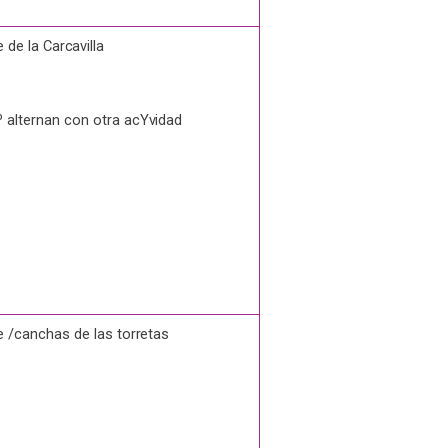
e de la
Carcavilla
º alternan con otra
acYvidad
e /canchas de las
torretas