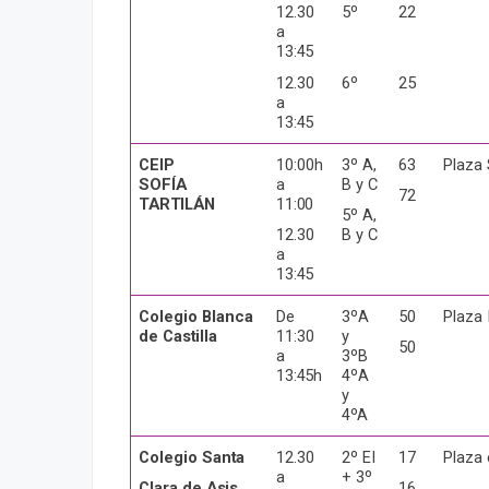
12.30
5º
22
a
13:45
12.30
6º
25
a
13:45
CEIP
10:00h
3º A,
63
Plaza
SOFÍA
a
B y
C
72
TARTILÁN
11:00
5º A,
12.30
B y
C
a
13:45
Colegio Blanca
De
3ºA
50
Plaza
de
Castilla
11:30
y
50
a
3ºB
13:45h
4ºA
y
4ºA
Colegio
Santa
12.30
2º EI
17
Plaza
a
+ 3º
Clara de
Asis
16