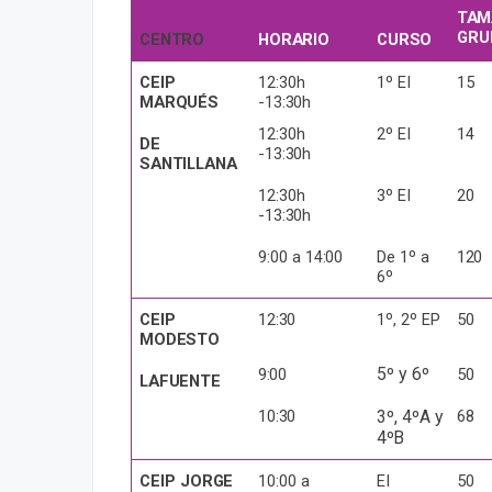
TAM
GRU
CENTRO
HORARIO
CURSO
CEIP
12:30h
1º
EI
15
MARQUÉS
-
13:30h
12:30h
2º
EI
14
DE
-
13:30h
SANTILLANA
12:30h
3º
EI
20
-
13:30h
9:00 a
14:00
De 1º a
120
6º
CEIP
12:30
1º, 2º
EP
50
MODESTO
5º y
6º
9:00
50
LAFUENTE
10:30
3º, 4ºA y
68
4ºB
CEIP
JORGE
10:00 a
EI
50