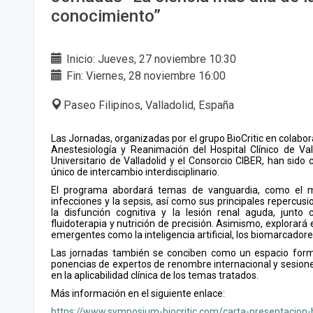
conocimiento”
Inicio: Jueves, 27 noviembre 10:30
Fin: Viernes, 28 noviembre 16:00
Paseo Filipinos, Valladolid, España
Las Jornadas, organizadas por el grupo BioCritic
en colabor
Anestesiología y Reanimación del Hospital Clínico de Vale
Universitario de Valladolid y el Consorcio CIBER, han sid
único de intercambio interdisciplinario.
El programa abordará temas de vanguardia, como el 
infecciones y la sepsis, así como sus principales repercusio
la disfunción cognitiva y la lesión renal aguda, junto
fluidoterapia y nutrición de precisión. Asimismo, explorará
emergentes como la inteligencia artificial, los biomarcadore
Las jornadas también se conciben como un espacio forma
ponencias de expertos de renombre internacional y sesion
en la aplicabilidad clínica de los temas tratados.
Más información en el siguiente enlace:
https://www.symposium-biocritic.com/carta-presentacion-bi