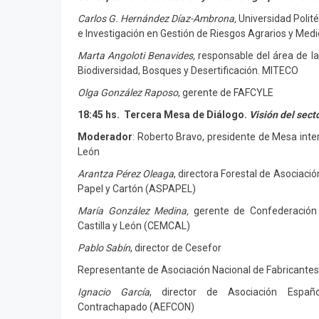
Carlos G. Hernández Díaz-Ambrona,
Universidad Polit
e Investigación en Gestión de Riesgos Agrarios y Me
Marta Angoloti Benavides,
responsable del área de l
Biodiversidad, Bosques y Desertificación. MITECO
Olga González Raposo
, gerente de FAFCYLE
18:45 hs. Tercera Mesa de Diálogo.
Visión del sect
Moderador
: Roberto Bravo, presidente de Mesa inter
León
Arantza Pérez Oleaga
, directora Forestal de Asociaci
Papel y Cartón (ASPAPEL)
María González Medina,
gerente de Confederación
Castilla y León (CEMCAL)
Pablo Sabín
, director de Cesefor
Representante de Asociación Nacional de Fabricante
Ignacio García
, director de Asociación Españ
Contrachapado (AEFCON)