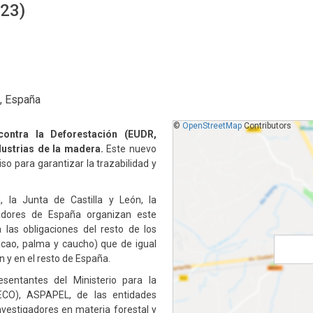
023)
d, España
©
OpenStreetMap
Contributors
ontra la Deforestación (EUDR,
dustrias de la madera.
Este nuevo
o para garantizar la trazabilidad y
 la Junta de Castilla y León, la
radores de España organizan este
 las obligaciones del resto de los
acao, palma y caucho) que de igual
 y en el resto de España.
esentantes del Ministerio para la
TECO), ASPAPEL, de las entidades
vestigadores en materia forestal y