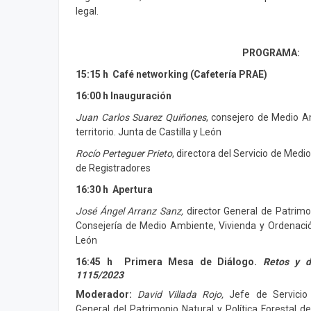
legal.
PROGRAMA:
15:15 h Café networking (Cafetería PRAE)
16:00 h Inauguración
Juan Carlos Suarez Quiñones
, consejero de Medio A
territorio. Junta de Castilla y León
Rocío Perteguer Prieto
, directora del Servicio de Med
de Registradores
16:30 h Apertura
José Ángel Arranz Sanz,
director General de Patrimon
Consejería de Medio Ambiente, Vivienda y Ordenación 
León
16:45 h Primera Mesa de Diálogo.
Retos y d
1115/2023
Moderador:
David Villada Rojo,
Jefe de Servicio
General del Patrimonio Natural y Política Forestal 