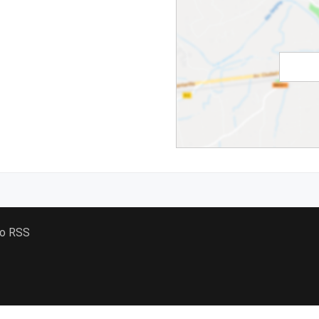
 o RSS