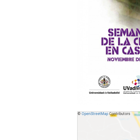
©
OpenStreetMap
Contributors