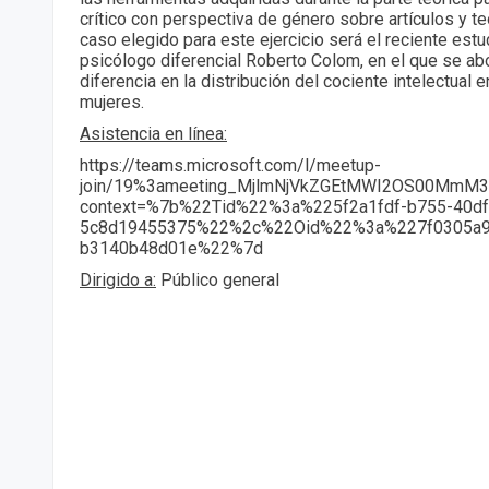
crítico con perspectiva de género sobre artículos y teo
caso elegido para este ejercicio será el reciente estu
psicólogo diferencial Roberto Colom, en el que se ab
diferencia en la distribución del cociente intelectual 
mujeres.
Asistencia en línea:
https://teams.microsoft.com/l/meetup-
join/19%3ameeting_MjlmNjVkZGEtMWI2OS00MmM3
context=%7b%22Tid%22%3a%225f2a1fdf-b755-40df
5c8d19455375%22%2c%22Oid%22%3a%227f0305a9
b3140b48d01e%22%7d
Dirigido a:
Público general