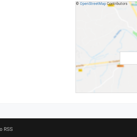
©
OpenStreetMap
Contributors
 o RSS