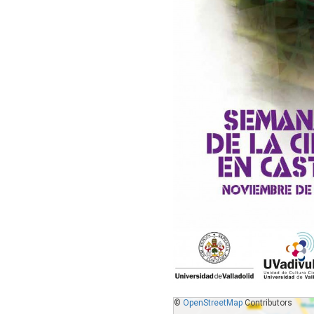
©
OpenStreetMap
Contributors