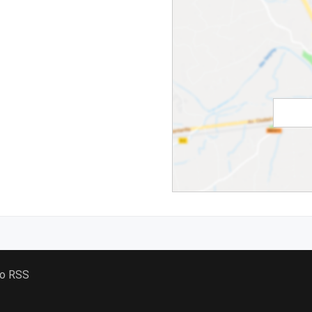
 o RSS