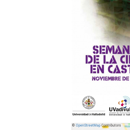
©
OpenStreetMap
Contributors