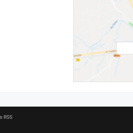
 o RSS