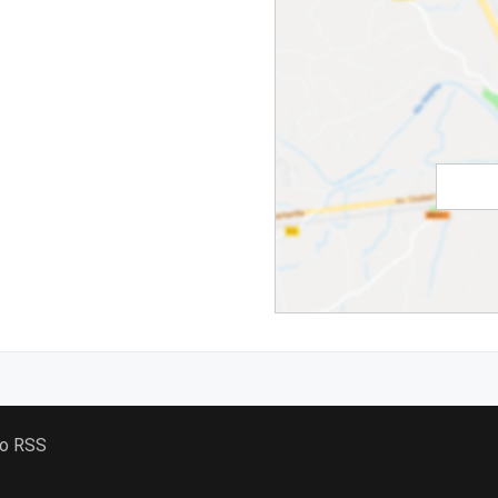
 o RSS