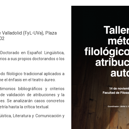
e Valladolid (FyL-UVa), Plaza
302
Doctorado en Español: Lingüística,
ios a sus propios doctorandos o los
o filológico tradicional aplicados a
ne el énfasis en el teatro áureo.
imonios bibliográficos y criterios
 de validación de atribuciones y la
ales. Se analizarán casos concretos
ía hasta la crítica textual.
stica, Literatura y Comunicación y