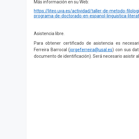
Más información en su
Web:
https://liteo.uva.es/actividad/taller-de-metodo-filolo
programa-de-doctorado-en-espanol-linguistica-liter
Asistencia libre.
Para obtener certificado de asistencia es necesari
Ferreira Barrocal (
jorgeferreira@usal.es
) con sus dat
documento de identificación). Será necesario asistir al