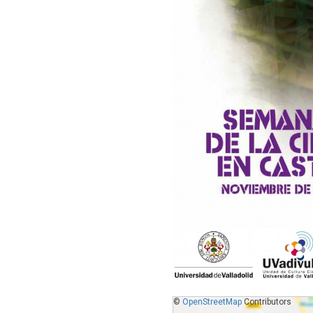
©
OpenStreetMap
Contributors