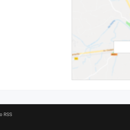
 o RSS