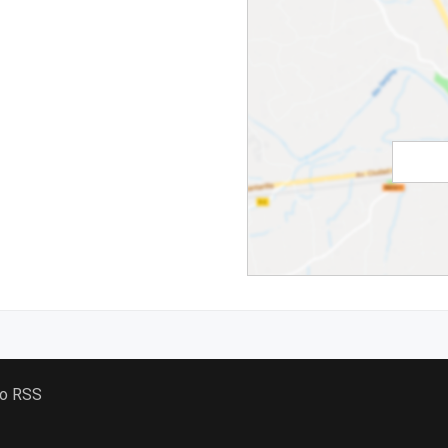
 o RSS