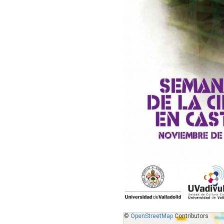
©
OpenStreetMap
Contributors