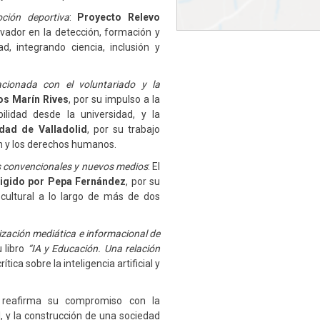
ción deportiva
:
Proyecto Relevo
ovador en la detección, formación y
, integrando ciencia, inclusión y
acionada con el voluntariado y la
os Marín Rives
, por su impulso a la
bilidad desde la universidad, y la
dad de Valladolid
, por su trabajo
ión y los derechos humanos.
os convencionales y nuevos medios
: El
rigido por Pepa Fernández
, por su
 cultural a lo largo de más de dos
tización mediática e informacional de
u libro
“IA y Educación. Una relación
ítica sobre la inteligencia artificial y
d reafirma su compromiso con la
al, y la construcción de una sociedad