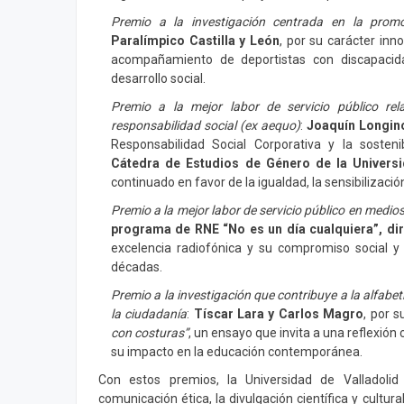
Premio a la investigación centrada en la promo
Paralímpico Castilla y León
, por su carácter inn
acompañamiento de deportistas con discapacidad
desarrollo social.
Premio a la mejor labor de servicio público rel
responsabilidad social (ex aequo)
:
Joaquín Longin
Responsabilidad Social Corporativa y la sosteni
Cátedra de Estudios de Género de la Universi
continuado en favor de la igualdad, la sensibilizac
Premio a la mejor labor de servicio público en medi
programa de RNE “No es un día cualquiera”, di
excelencia radiofónica y su compromiso social y
décadas.
Premio a la investigación que contribuye a la alfabe
la ciudadanía
:
Tíscar Lara y Carlos Magro
, por s
con costuras”
, un ensayo que invita a una reflexión cr
su impacto en la educación contemporánea.
Con estos premios, la Universidad de Valladoli
comunicación ética, la divulgación científica y cultur