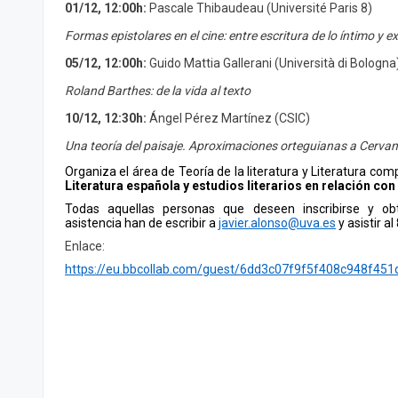
01/12, 12:00h:
Pascale Thibaudeau (Université Paris 8)
Formas epistolares en el cine: entre escritura de lo íntimo y 
05/12, 12:00h:
Guido Mattia Gallerani (Università di Bologna
Roland Barthes: de la vida al texto
10/12, 12:30h:
Ángel Pérez Martínez (CSIC)
Una teoría del paisaje. Aproximaciones orteguianas a Cervan
Organiza el área de Teoría de la literatura y Literatura co
Literatura española y estudios literarios en relación con 
Todas aquellas personas que deseen inscribirse y obt
asistencia han de escribir a
javier.alonso@uva.es
y asistir a
Enlace:
https://eu.bbcollab.com/guest/6dd3c07f9f5f408c948f451