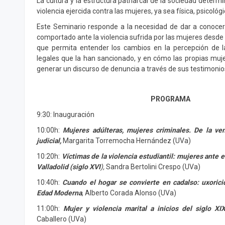
La cultura y la estructura patriarcal de la sociedad determ
violencia ejercida contra las mujeres, ya sea física, psicoló
Este Seminario responde a la necesidad de dar a conoce
comportado ante la violencia sufrida por las mujeres desde 
que permita entender los cambios en la percepción de 
legales que la han sancionado, y en cómo las propias muj
generar un discurso de denuncia a través de sus testimonio
PROGRAMA
9:30: Inauguración
10:00h:
Mujeres adúlteras, mujeres criminales. De la ven
judicial,
Margarita Torremocha Hernández (UVa)
10:20h:
Víctimas de la violencia estudiantil: mujeres ante el
Valladolid (siglo XVI
),
Sandra Bertolini Crespo (UVa)
10:40h:
Cuando el hogar se convierte en cadalso: uxorici
Edad Moderna
, Alberto Corada Alonso (UVa)
11:00h:
Mujer y violencia marital a inicios del siglo XIX
Caballero (UVa)