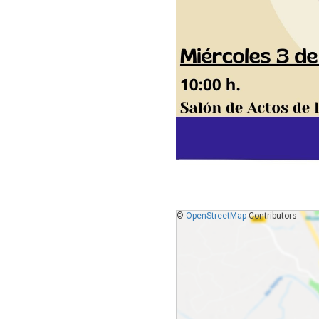
©
OpenStreetMap
Contributors