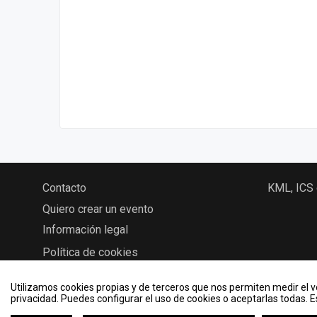
Contacto
KML, ICS
Quiero crear un evento
Información legal
Política de cookies
Utilizamos cookies propias y de terceros que nos permiten medir el vo
privacidad. Puedes configurar el uso de cookies o aceptarlas todas. 
2026 © Eventos - Universidad de Valladolid