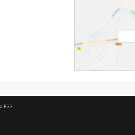
 o RSS