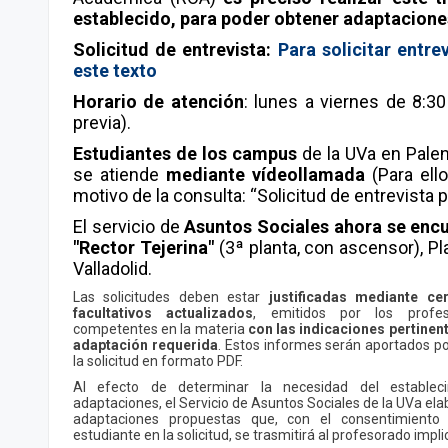
establecido, para poder obtener adaptacione
Solicitud de entrevista:
Para solicitar entre
este texto
Horario de atención
: lunes a viernes de 8:30
previa).
Estudiantes de los campus
de la UVa en Palenc
se atiende
mediante vídeollamada
(Para ell
motivo de la consulta: “Solicitud de entrevista 
E
l servicio de
Asuntos Sociales ahora se encue
"Rector Tejerina"
(3ª planta, con ascensor), P
Valladolid.
Las solicitudes deben estar
justificadas mediante ce
facultativos actualizados
, emitidos por los profe
competentes en la materia
con las indicaciones pertinent
adaptación requerida
. Estos informes serán aportados por
la solicitud en formato PDF.
Al efecto de determinar la necesidad del establec
adaptaciones, el Servicio de Asuntos Sociales de la UVa ela
adaptaciones propuestas que, con el consentimiento
estudiante en la solicitud, se trasmitirá al profesorado impl