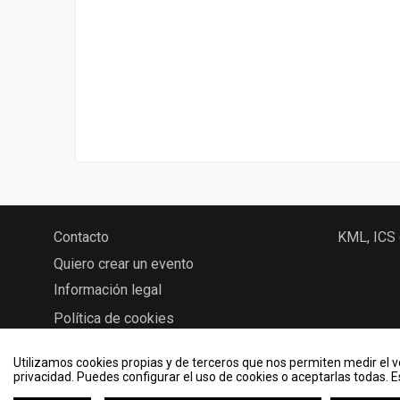
Contacto
KML, ICS
Quiero crear un evento
Información legal
Política de cookies
Utilizamos cookies propias y de terceros que nos permiten medir el vo
privacidad. Puedes configurar el uso de cookies o aceptarlas todas. 
2026 © Eventos - Universidad de Valladolid