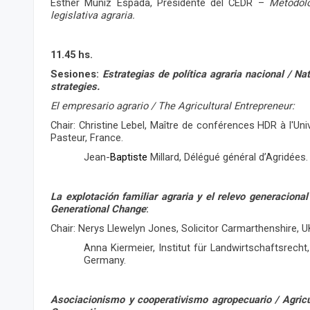
Esther Muñiz Espada, Presidente del CEDR –
Metodolo
legislativa agraria.
11.45 hs.
Sesiones:
Estrategias de política agraria nacional / Nat
strategies.
El empresario agrario / The Agricultural Entrepreneur:
Chair: Christine Lebel, Maître de conférences HDR à l'Uni
Pasteur, France.
Jean-
Baptiste
Millard, Délégué général d’Agridées.
La explotación familiar agraria y el relevo generaciona
Generational Change
:
Chair: Nerys Llewelyn Jones, Solicitor Carmarthenshire, U
Anna Kiermeier, Institut für Landwirtschaftsrecht,
Germany.
Asociacionismo y cooperativismo agropecuario / Agricu