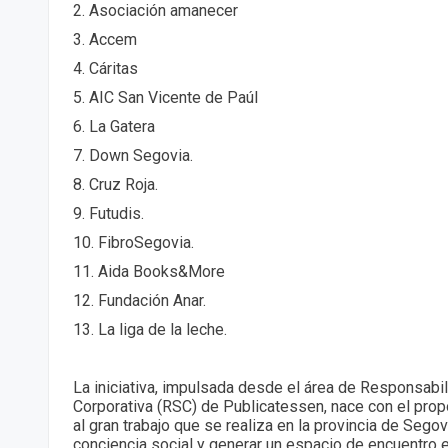
2.⁠ ⁠Asociación amanecer
3.⁠ ⁠Accem
4.⁠ ⁠Cáritas
5.⁠ ⁠AIC San Vicente de Paúl
6.⁠ ⁠La Gatera
7.⁠ ⁠Down Segovia.
8.⁠ ⁠Cruz Roja.
9.⁠ ⁠Futudis.
10.⁠ ⁠FibroSegovia.
11.⁠ ⁠Aida Books&More
12.⁠ Fundación Anar.
13.⁠ ⁠La liga de la leche.
La iniciativa, impulsada desde el área de Responsabil
Corporativa (RSC) de Publicatessen, nace con el propó
al gran trabajo que se realiza en la provincia de Segov
conciencia social y generar un espacio de encuentro 