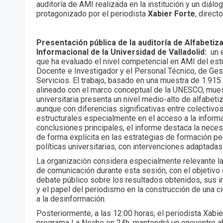
auditoría de AMI realizada en la institución y un diál
protagonizado por el periodista
Xabier Forte
, direct
Presentación pública de la auditoría de Alfabetiz
Informacional de la Universidad de Valladolid:
un e
que ha evaluado el nivel competencial en AMI del est
Docente e Investigador y el Personal Técnico, de Ges
Servicios. El trabajo, basado en una muestra de 1.915 
alineado con el marco conceptual de la UNESCO, mue
universitaria presenta un nivel medio-alto de alfabeti
aunque con diferencias significativas entre colectivo
estructurales especialmente en el acceso a la informa
conclusiones principales, el informe destaca la neces
de forma explícita en las estrategias de formación p
políticas universitarias, con intervenciones adaptadas
La organización considera especialmente relevante l
de comunicación durante esta sesión, con el objetivo 
debate público sobre los resultados obtenidos, sus 
y el papel del periodismo en la construcción de una ci
a la desinformación.
Posteriormente, a las 12:00 horas, el periodista Xabier
programa La Noche en 24h, mantendrá un encuentro ab