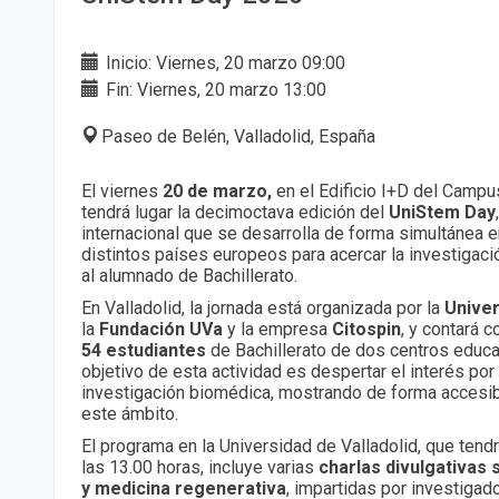
Inicio: Viernes, 20 marzo 09:00
Fin: Viernes, 20 marzo 13:00
Paseo de Belén, Valladolid, España
El viernes
20 de marzo,
en el Edificio I+D del Camp
tendrá lugar la decimoctava edición del
UniStem Day
internacional que se desarrolla de forma simultánea 
distintos países europeos para acercar la investigac
al alumnado de Bachillerato.
En Valladolid, la jornada está organizada por la
Univer
la
Fundación UVa
y la empresa
Citospin
, y contará c
54 estudiantes
de Bachillerato de dos centros educat
objetivo de esta actividad es despertar el interés por l
investigación biomédica, mostrando de forma accesib
este ámbito.
El programa en la Universidad de Valladolid, que tendr
las 13.00 horas, incluye varias
charlas divulgativas
y medicina regenerativa
, impartidas por investiga