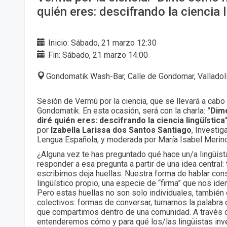
quién eres: descifrando la ciencia l
Inicio: Sábado, 21 marzo 12:30
Fin: Sábado, 21 marzo 14:00
Gondomatik Wash-Bar, Calle de Gondomar, Valladol
Sesión de Vermú por la ciencia, que se llevará a cabo 
Gondomatik. En esta ocasión, será con la charla:
"Dime
diré quién eres: descifrando la ciencia lingüística
por
Izabella Larissa dos Santos Santiago
, Investig
Lengua Española, y moderada por María Isabel Merino
¿Alguna vez te has preguntado qué hace un/a lingüist
responder a esa pregunta a partir de una idea central
escribimos deja huellas. Nuestra forma de hablar cons
lingüístico propio, una especie de “firma” que nos ide
Pero estas huellas no son solo individuales, también 
colectivos: formas de conversar, turnarnos la palabra
que compartimos dentro de una comunidad. A través 
entenderemos cómo y para qué los/las lingüistas in