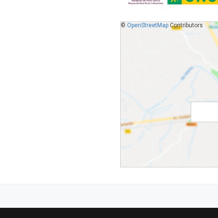
©
OpenStreetMap
Contributors