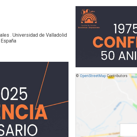
les . Universidad de Valladolid
, España
©
OpenStreetMap
Contributors